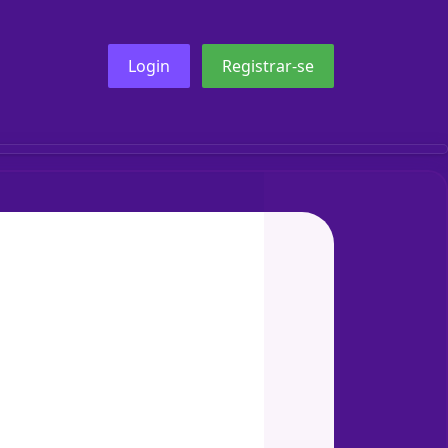
Login
Registrar-se