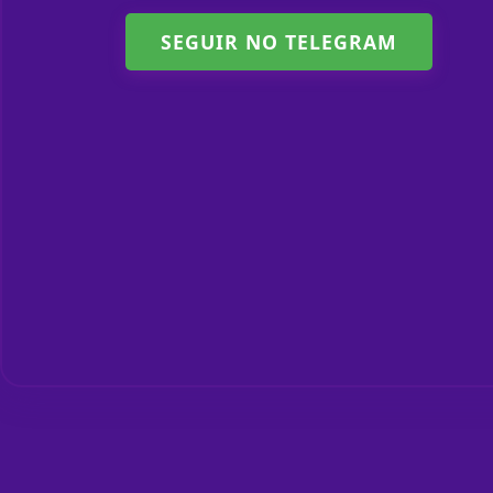
SEGUIR NO TELEGRAM