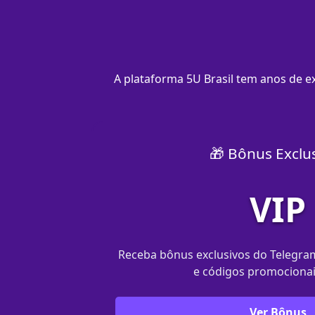
A plataforma 5U Brasil tem anos de e
🎁 Bônus Exclu
VIP
Receba bônus exclusivos do Telegra
e códigos promocionai
Ver Bônus