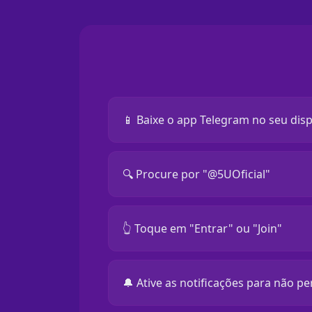
📱 Baixe o app Telegram no seu disp
🔍 Procure por "@5UOficial"
👆 Toque em "Entrar" ou "Join"
🔔 Ative as notificações para não p