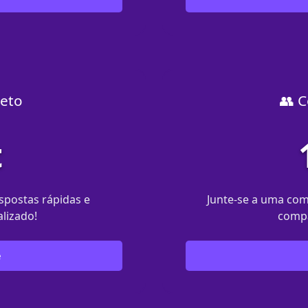
reto
👥 
t
espostas rápidas e
Junte-se a uma com
lizado!
compa
e