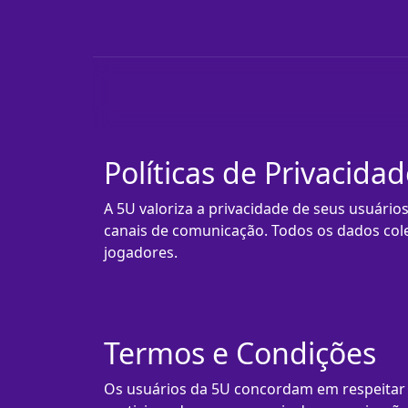
Políticas de Privacida
A 5U valoriza a privacidade de seus usuári
canais de comunicação. Todos os dados cole
jogadores.
Termos e Condições
Os usuários da 5U concordam em respeitar t