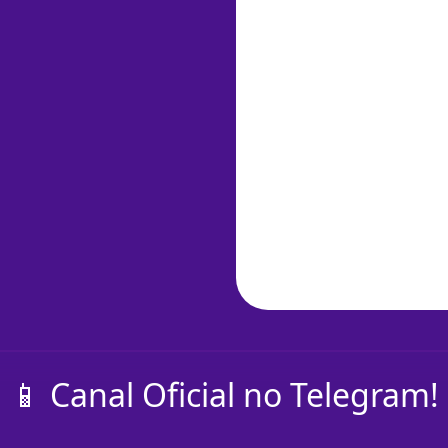
📱 Canal Oficial no Telegram!