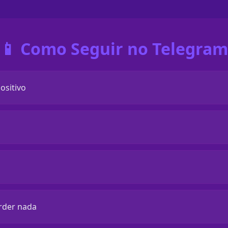
📱 Como Seguir no Telegram
ositivo
erder nada