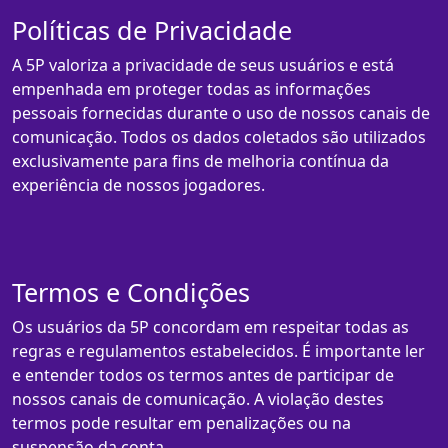
Políticas de Privacidade
A 5P valoriza a privacidade de seus usuários e está
empenhada em proteger todas as informações
pessoais fornecidas durante o uso de nossos canais de
comunicação. Todos os dados coletados são utilizados
exclusivamente para fins de melhoria contínua da
experiência de nossos jogadores.
Termos e Condições
Os usuários da 5P concordam em respeitar todas as
regras e regulamentos estabelecidos. É importante ler
e entender todos os termos antes de participar de
nossos canais de comunicação. A violação destes
termos pode resultar em penalizações ou na
suspensão da conta.