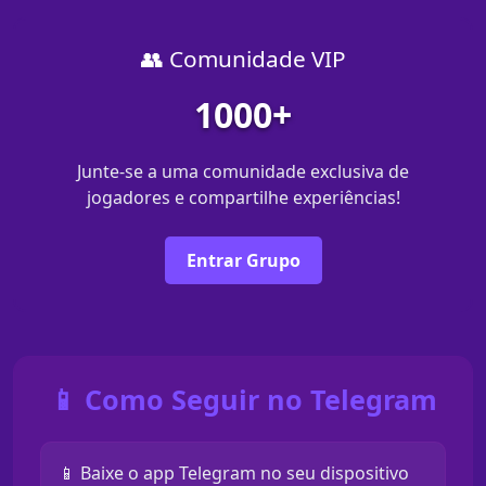
👥 Comunidade VIP
1000+
Junte-se a uma comunidade exclusiva de
jogadores e compartilhe experiências!
Entrar Grupo
📱 Como Seguir no Telegram
📱 Baixe o app Telegram no seu dispositivo