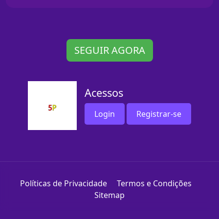
SEGUIR AGORA
Acessos
Login
Registrar-se
Políticas de Privacidade
Termos e Condições
Sitemap