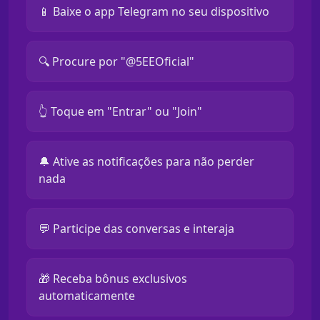
📱 Baixe o app Telegram no seu dispositivo
🔍 Procure por "@5EEOficial"
👆 Toque em "Entrar" ou "Join"
🔔 Ative as notificações para não perder
nada
💬 Participe das conversas e interaja
🎁 Receba bônus exclusivos
automaticamente