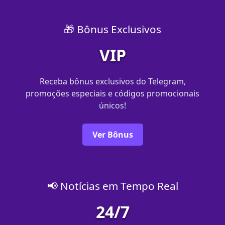
🎁 Bônus Exclusivos
VIP
Receba bônus exclusivos do Telegram,
promoções especiais e códigos promocionais
únicos!
Ver Bônus
📢 Notícias em Tempo Real
24/7