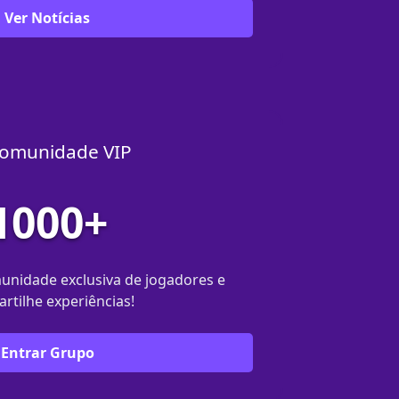
Ver Notícias
Comunidade VIP
1000+
unidade exclusiva de jogadores e
rtilhe experiências!
Entrar Grupo