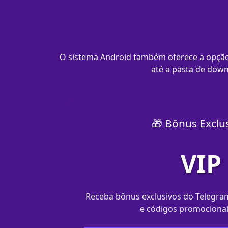
O sistema Android também oferece a opção
até a pasta de down
🎁 Bônus Exclu
VIP
Receba bônus exclusivos do Telegra
e códigos promocionai