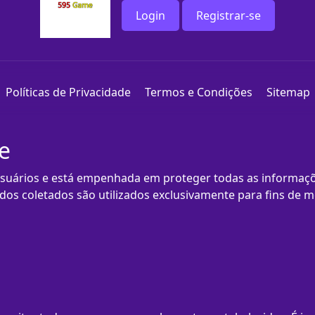
Login
Registrar-se
Políticas de Privacidade
Termos e Condições
Sitemap
de
 usuários e está empenhada em proteger todas as informaçõ
os coletados são utilizados exclusivamente para fins de m