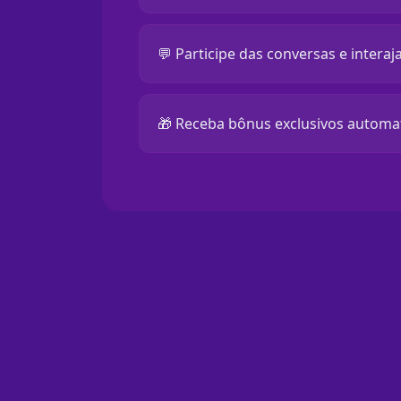
💬 Participe das conversas e interaj
🎁 Receba bônus exclusivos autom