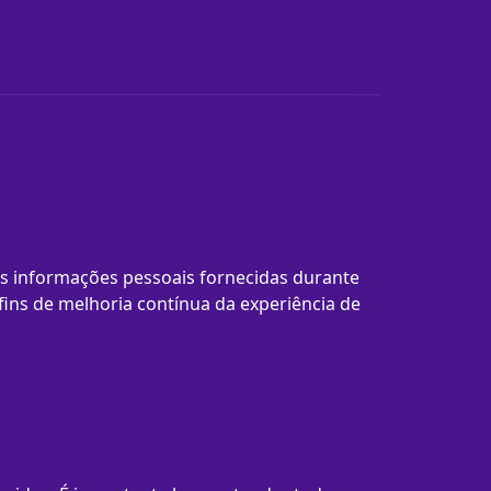
as informações pessoais fornecidas durante
fins de melhoria contínua da experiência de