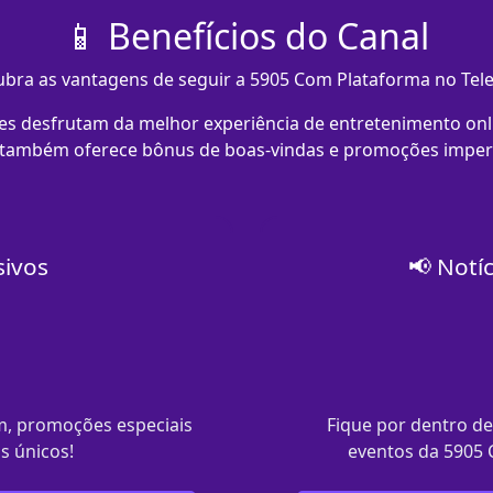
📱 Benefícios do Canal
bra as vantagens de seguir a 5905 Com Plataforma no Te
es desfrutam da melhor experiência de entretenimento on
l também oferece bônus de boas-vindas e promoções imperd
sivos
📢 Notí
m, promoções especiais
Fique por dentro d
s únicos!
eventos da 5905 