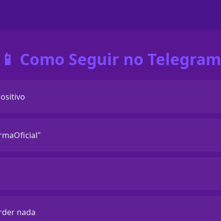
📱 Como Seguir no Telegram
ositivo
rmaOficial"
erder nada