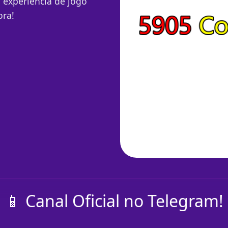
 experiência de jogo
ora!
📱 Canal Oficial no Telegram!