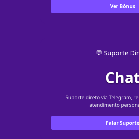
Ver Bônus
💬 Suporte Di
Cha
Suporte direto via Telegram, r
atendimento persona
Falar Suport