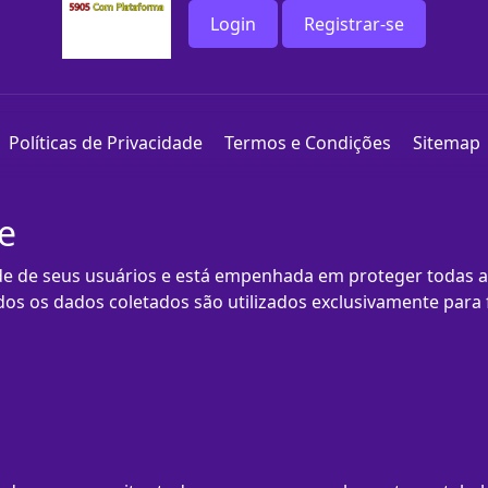
Login
Registrar-se
Políticas de Privacidade
Termos e Condições
Sitemap
de
ade de seus usuários e está empenhada em proteger todas 
os os dados coletados são utilizados exclusivamente para 