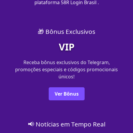
plataforma 58R Login Brasil .
🎁 Bônus Exclusivos
VIP
Receba bônus exclusivos do Telegram,
promoções especiais e códigos promocionais
únicos!
Ver Bônus
📢 Notícias em Tempo Real