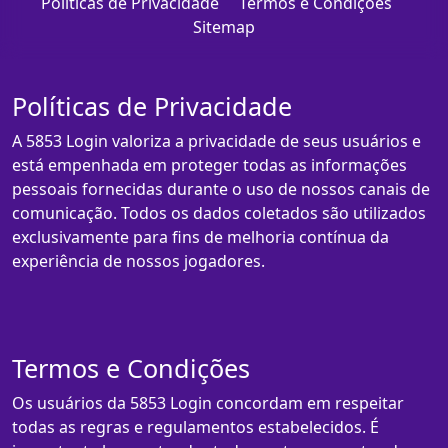
Políticas de Privacidade
Termos e Condições
Sitemap
Políticas de Privacidade
A 5853 Login valoriza a privacidade de seus usuários e
está empenhada em proteger todas as informações
pessoais fornecidas durante o uso de nossos canais de
comunicação. Todos os dados coletados são utilizados
exclusivamente para fins de melhoria contínua da
experiência de nossos jogadores.
Termos e Condições
Os usuários da 5853 Login concordam em respeitar
todas as regras e regulamentos estabelecidos. É