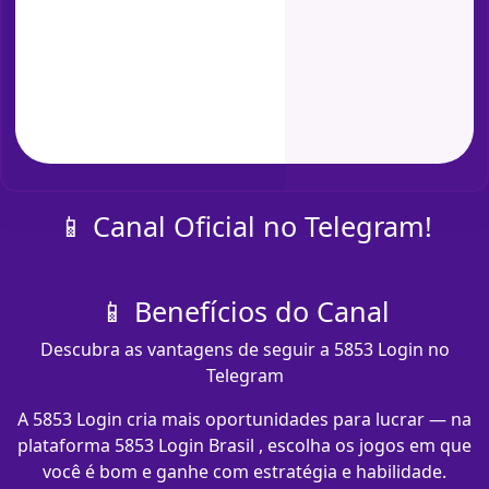
📱 Canal Oficial no Telegram!
📱 Benefícios do Canal
Descubra as vantagens de seguir a 5853 Login no
Telegram
A 5853 Login cria mais oportunidades para lucrar — na
plataforma 5853 Login Brasil , escolha os jogos em que
você é bom e ganhe com estratégia e habilidade.