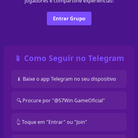
jogadores e compartilhe experiências!
Entrar Grupo
📱 Como Seguir no Telegram
📱 Baixe o app Telegram no seu dispositivo
🔍 Procure por "@57Win GameOficial"
👆 Toque em "Entrar" ou "Join"