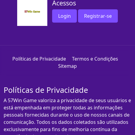
Acessos
Login
Registrar-se
Políticas de Privacidade
Termos e Condições
Sitemap
Políticas de Privacidade
A 57Win Game valoriza a privacidade de seus usuários e
está empenhada em proteger todas as informações
pessoais fornecidas durante o uso de nossos canais de
comunicação. Todos os dados coletados são utilizados
exclusivamente para fins de melhoria contínua da