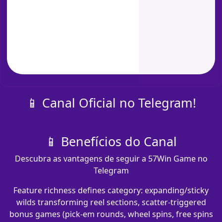
📱 Canal Oficial no Telegram!
📱 Benefícios do Canal
Descubra as vantagens de seguir a 57Win Game no
Telegram
Feature richness defines category: expanding/sticky
wilds transforming reel sections, scatter-triggered
bonus games (pick-em rounds, wheel spins, free spins