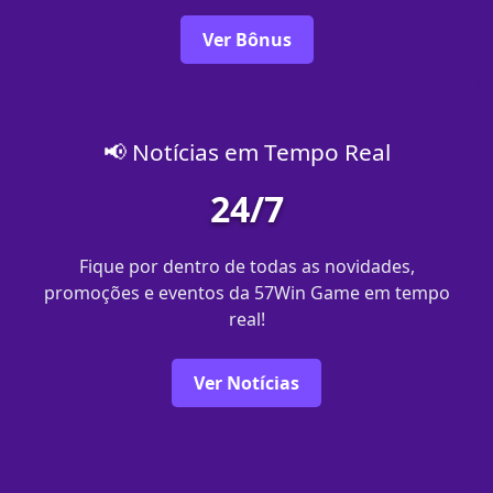
Ver Bônus
📢 Notícias em Tempo Real
24/7
Fique por dentro de todas as novidades,
promoções e eventos da 57Win Game em tempo
real!
Ver Notícias