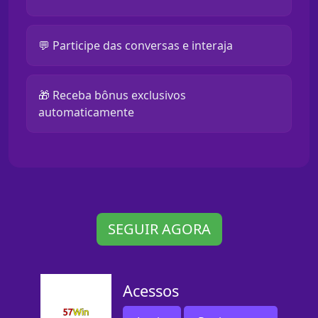
💬 Participe das conversas e interaja
🎁 Receba bônus exclusivos
automaticamente
SEGUIR AGORA
Acessos