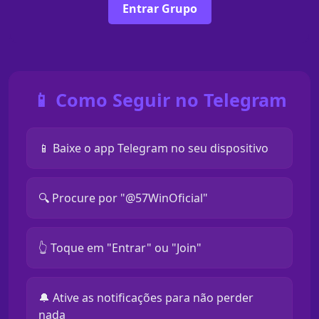
Entrar Grupo
📱 Como Seguir no Telegram
📱 Baixe o app Telegram no seu dispositivo
🔍 Procure por "@57WinOficial"
👆 Toque em "Entrar" ou "Join"
🔔 Ative as notificações para não perder
nada