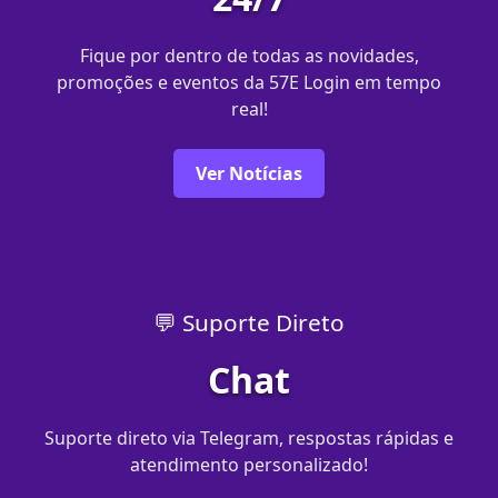
Fique por dentro de todas as novidades,
promoções e eventos da 57E Login em tempo
real!
Ver Notícias
💬 Suporte Direto
Chat
Suporte direto via Telegram, respostas rápidas e
atendimento personalizado!