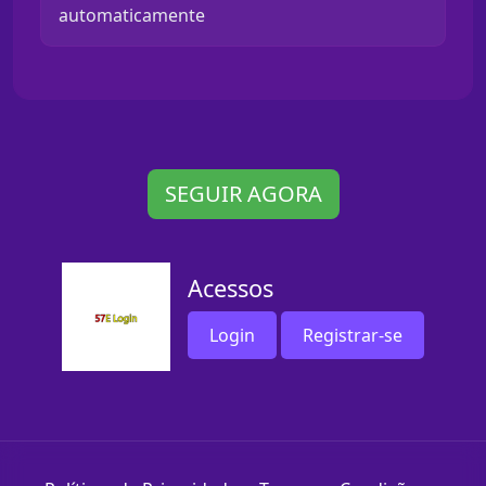
automaticamente
SEGUIR AGORA
Acessos
Login
Registrar-se