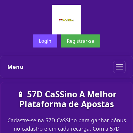
Login
Registrar-se
Menu
📱 57D CaSSino A Melhor
Plataforma de Apostas
Cadastre-se na 57D CaSSino para ganhar bônus
no cadastro e em cada recarga. Com a 57D