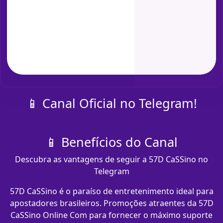
📱 Canal Oficial no Telegram!
📱 Benefícios do Canal
Descubra as vantagens de seguir a 57D CaSSino no
Telegram
57D CaSSino é o paraíso de entretenimento ideal para
apostadores brasileiros. Promoções atraentes da 57D
CaSSino Online Com para fornecer o máximo suporte