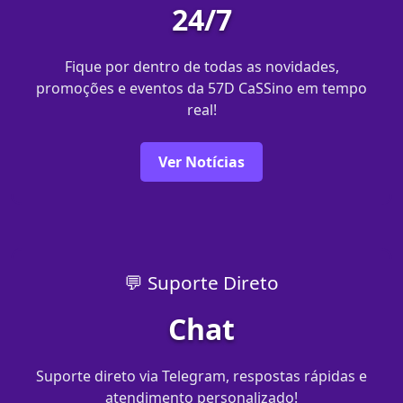
24/7
Fique por dentro de todas as novidades,
promoções e eventos da 57D CaSSino em tempo
real!
Ver Notícias
💬 Suporte Direto
Chat
Suporte direto via Telegram, respostas rápidas e
atendimento personalizado!