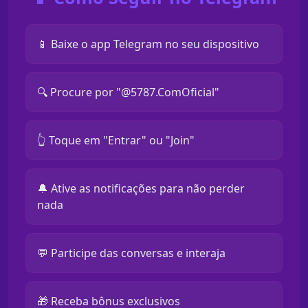
📱 Baixe o app Telegram no seu dispositivo
🔍 Procure por "@5787.ComOficial"
👆 Toque em "Entrar" ou "Join"
🔔 Ative as notificações para não perder
nada
💬 Participe das conversas e interaja
🎁 Receba bônus exclusivos