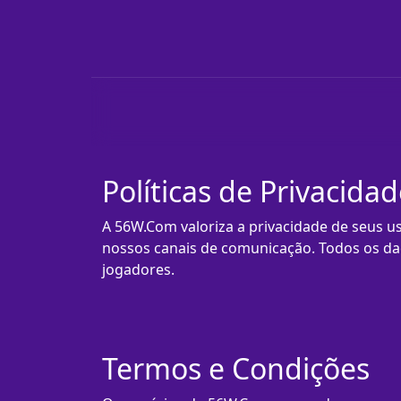
Políticas de Privacida
A 56W.Com valoriza a privacidade de seus 
nossos canais de comunicação. Todos os dad
jogadores.
Termos e Condições