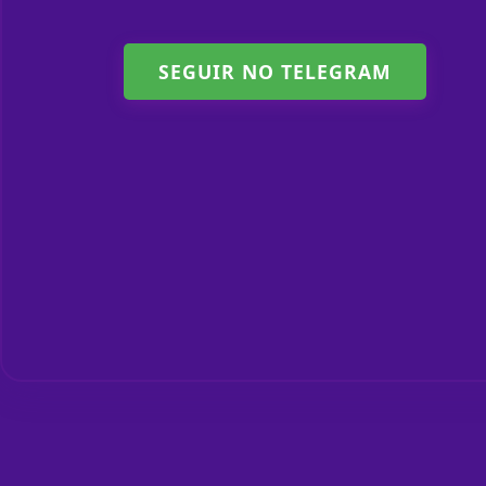
SEGUIR NO TELEGRAM