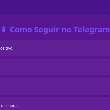
📱 Como Seguir no Telegram
ositivo
erder nada