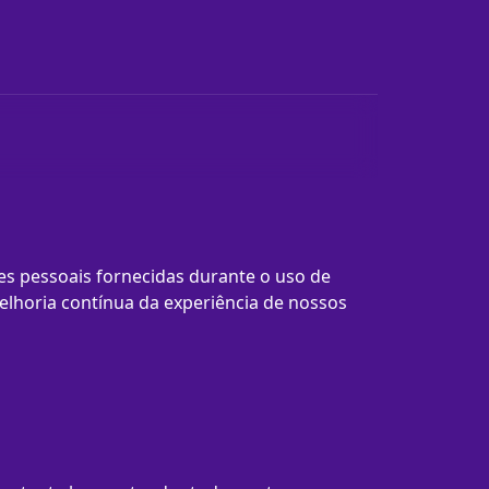
s pessoais fornecidas durante o uso de
elhoria contínua da experiência de nossos