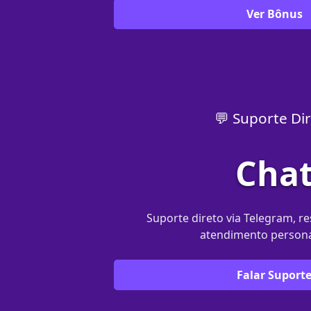
Ver Bônus
💬 Suporte Di
Cha
Suporte direto via Telegram, r
atendimento persona
Falar Suport