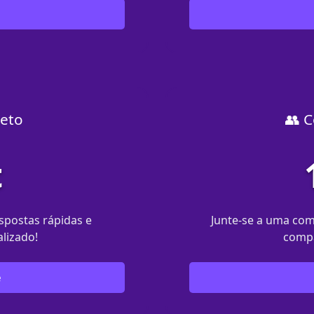
reto
👥 
t
espostas rápidas e
Junte-se a uma com
lizado!
compa
e