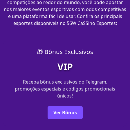
competições ao redor do mundo, você pode apostar
nos maiores eventos esportivos com odds competitivas
e uma plataforma fácil de usar. Confira os principais
esportes disponíveis no 56W CaSSino Esportes:
🎁 Bônus Exclusivos
VIP
Receba bônus exclusivos do Telegram,
promoções especiais e códigos promocionais
únicos!
Ver Bônus