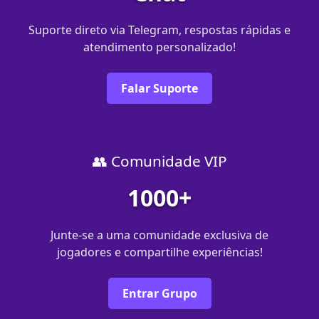
Suporte direto via Telegram, respostas rápidas e
atendimento personalizado!
Falar Suporte
👥 Comunidade VIP
1000+
Junte-se a uma comunidade exclusiva de
jogadores e compartilhe experiências!
Entrar Grupo