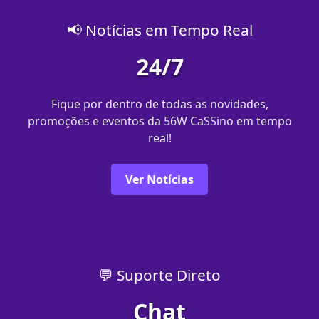
📢 Notícias em Tempo Real
24/7
Fique por dentro de todas as novidades,
promoções e eventos da 56W CaSSino em tempo
real!
Ver Notícias
💬 Suporte Direto
Chat