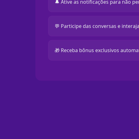
🔔 Ative as notificações para não p
💬 Participe das conversas e interaj
🎁 Receba bônus exclusivos autom