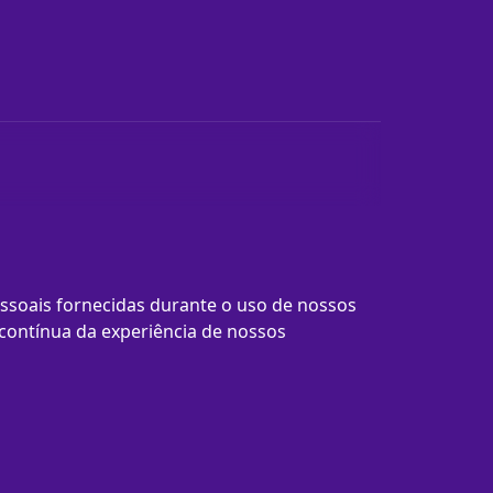
ssoais fornecidas durante o uso de nossos
 contínua da experiência de nossos