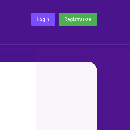
Login
Registrar-se