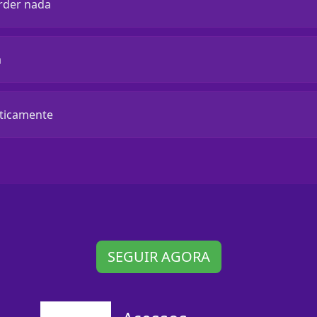
erder nada
a
aticamente
SEGUIR AGORA