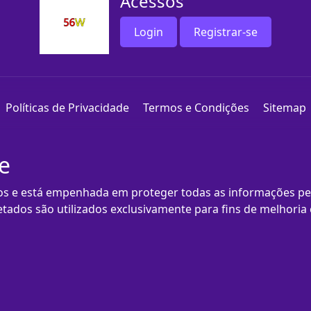
Acessos
Login
Registrar-se
Políticas de Privacidade
Termos e Condições
Sitemap
de
rios e está empenhada em proteger todas as informações pe
tados são utilizados exclusivamente para fins de melhoria