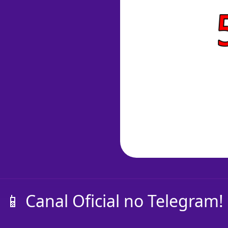
📱 Canal Oficial no Telegram!