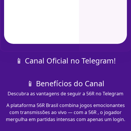
📱 Canal Oficial no Telegram!
📱 Benefícios do Canal
Descubra as vantagens de seguir a 56R no Telegram
A plataforma 56R Brasil combina jogos emocionantes
com transmissões ao vivo — com a 56R , o jogador
mergulha em partidas intensas com apenas um login.