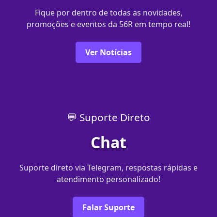
Fique por dentro de todas as novidades,
promoções e eventos da 56R em tempo real!
Ver Notícias
💬 Suporte Direto
Chat
Suporte direto via Telegram, respostas rápidas e
atendimento personalizado!
Falar Suporte