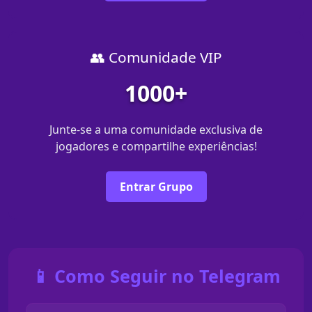
👥 Comunidade VIP
1000+
Junte-se a uma comunidade exclusiva de
jogadores e compartilhe experiências!
Entrar Grupo
📱 Como Seguir no Telegram