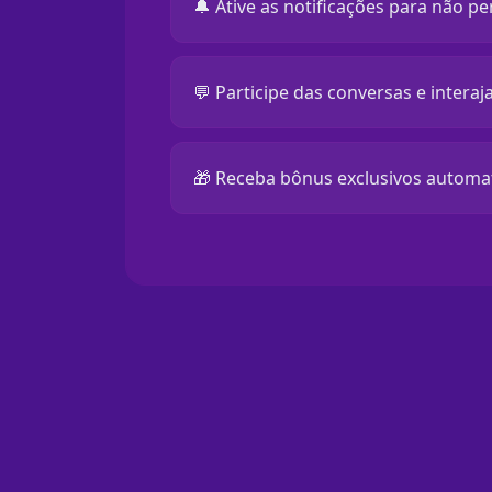
🔔 Ative as notificações para não p
💬 Participe das conversas e interaj
🎁 Receba bônus exclusivos autom