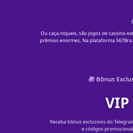
Ou caça-níqueis, são jogos de cassino ex
prêmios enormes. Na plataforma 567Bra.C
🎁 Bônus Exclu
VIP
Receba bônus exclusivos do Telegra
e códigos promocionai