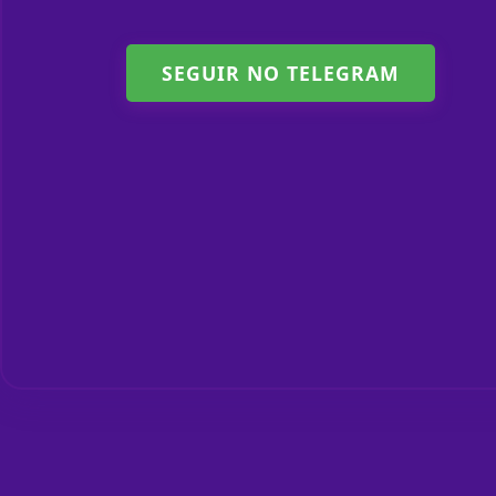
SEGUIR NO TELEGRAM