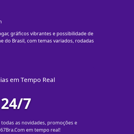
m
ar, gráficos vibrantes e possibilidade de
e do Brasil, com temas variados, rodadas
cias em Tempo Real
24/7
e todas as novidades, promoções e
567Bra.Com em tempo real!