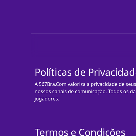
Políticas de Privacida
A 567Bra.Com valoriza a privacidade de se
nossos canais de comunicação. Todos os dad
jogadores.
Termos e Condições