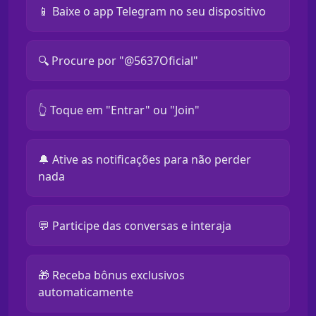
📱 Baixe o app Telegram no seu dispositivo
🔍 Procure por "@5637Oficial"
👆 Toque em "Entrar" ou "Join"
🔔 Ative as notificações para não perder
nada
💬 Participe das conversas e interaja
🎁 Receba bônus exclusivos
automaticamente