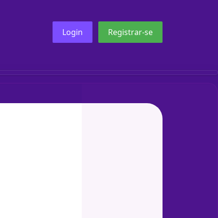
Login
Registrar-se