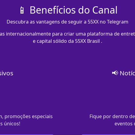
📱 Benefícios do Canal
Descubra as vantagens de seguir a 55XX no Telegram
cadas internacionalmente para criar uma plataforma de entr
e capital sólido da 55XX Brasil .
sivos
📢 Notí
m, promoções especiais
Fique por dentro d
s únicos!
eventos 