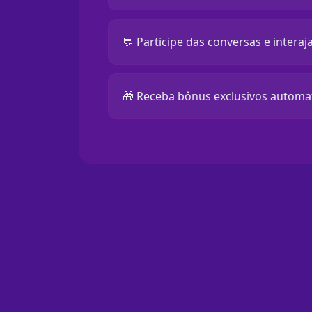
💬 Participe das conversas e interaj
🎁 Receba bônus exclusivos autom