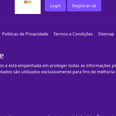
Login
Registrar-se
Políticas de Privacidade
Termos e Condições
Sitemap
de
rios e está empenhada em proteger todas as informações p
tados são utilizados exclusivamente para fins de melhoria