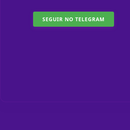
SEGUIR NO TELEGRAM