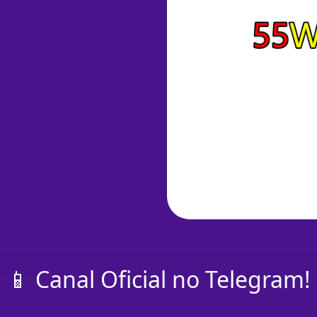
📱 Canal Oficial no Telegram!