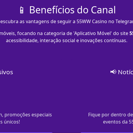
📱 Benefícios do Canal
escubra as vantagens de seguir a 55WW Casino no Telegr
móveis, focando na categoria de 'Aplicativo Móvel' do site
5
acessibilidade, interação social e inovações contínuas.
sivos
📢 Notí
m, promoções especiais
Fique por dentro d
s únicos!
eventos da 5