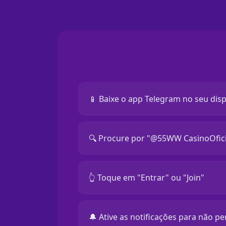
📱 Baixe o app Telegram no seu disp
🔍 Procure por "@55WW CasinoOfici
👆 Toque em "Entrar" ou "Join"
🔔 Ative as notificações para não p