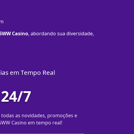
am
5WW Casino
, abordando sua diversidade,
cias em Tempo Real
24/7
e todas as novidades, promoções e
5WW Casino em tempo real!