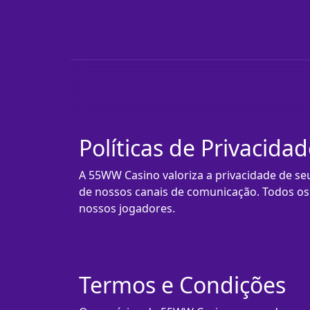
Políticas de Privacida
A 55WW Casino valoriza a privacidade de s
de nossos canais de comunicação. Todos os 
nossos jogadores.
Termos e Condições