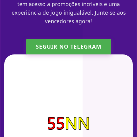
tem acesso a promoções incríveis e uma
experiência de jogo inigualável. Junte-se aos
vencedores agora!
SEGUIR NO TELEGRAM