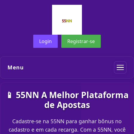
Login
Registrar-se
Menu
📱 55NN A Melhor Plataforma
de Apostas
Cadastre-se na 55NN para ganhar bônus no
cadastro e em cada recarga. Com a 55NN, você