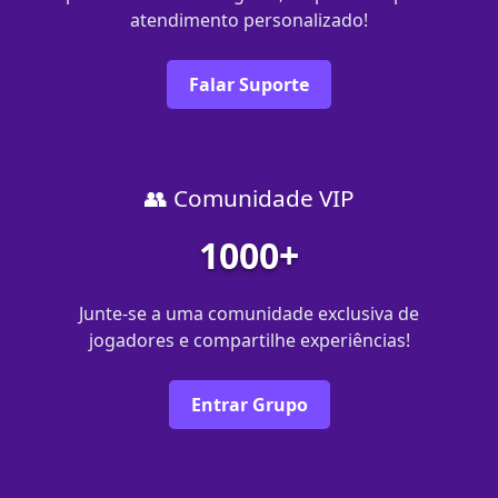
atendimento personalizado!
Falar Suporte
👥 Comunidade VIP
1000+
Junte-se a uma comunidade exclusiva de
jogadores e compartilhe experiências!
Entrar Grupo