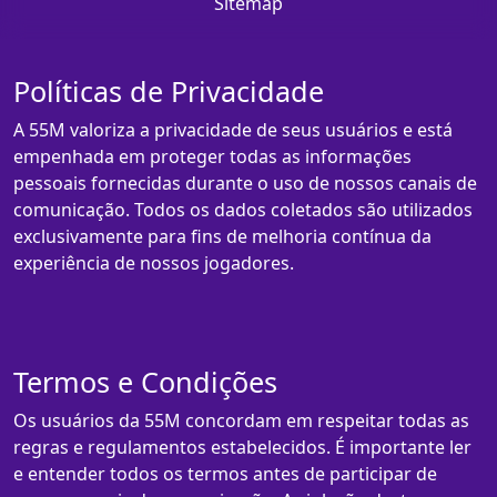
Sitemap
Políticas de Privacidade
A 55M valoriza a privacidade de seus usuários e está
empenhada em proteger todas as informações
pessoais fornecidas durante o uso de nossos canais de
comunicação. Todos os dados coletados são utilizados
exclusivamente para fins de melhoria contínua da
experiência de nossos jogadores.
Termos e Condições
Os usuários da 55M concordam em respeitar todas as
regras e regulamentos estabelecidos. É importante ler
e entender todos os termos antes de participar de