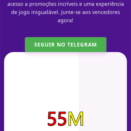
acesso a promoções incríveis e uma experiência
de jogo inigualável. Junte-se aos vencedores
agora!
SEGUIR NO TELEGRAM