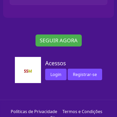
SEGUIR AGORA
Acessos
Login
Registrar-se
Políticas de Privacidade
Termos e Condições