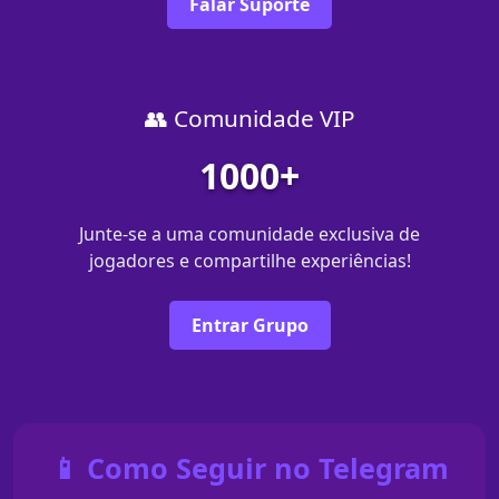
Falar Suporte
👥 Comunidade VIP
1000+
Junte-se a uma comunidade exclusiva de
jogadores e compartilhe experiências!
Entrar Grupo
📱 Como Seguir no Telegram