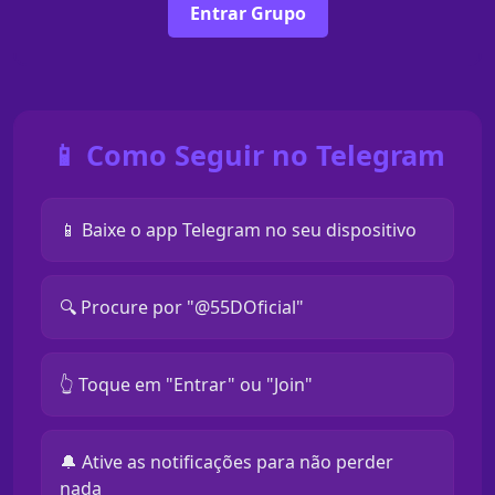
Entrar Grupo
📱 Como Seguir no Telegram
📱 Baixe o app Telegram no seu dispositivo
🔍 Procure por "@55DOficial"
👆 Toque em "Entrar" ou "Join"
🔔 Ative as notificações para não perder
nada