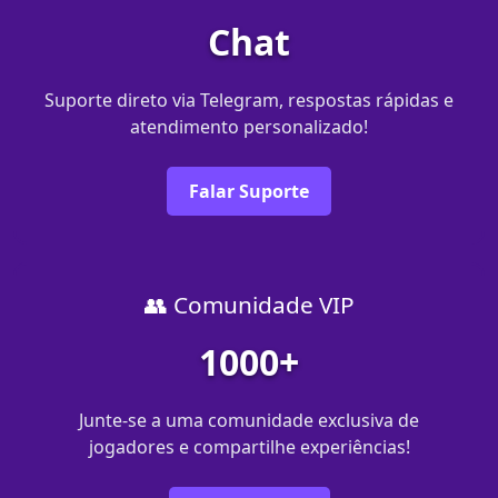
Chat
Suporte direto via Telegram, respostas rápidas e
atendimento personalizado!
Falar Suporte
👥 Comunidade VIP
1000+
Junte-se a uma comunidade exclusiva de
jogadores e compartilhe experiências!