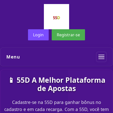
Login
Registrar-se
Menu
📱 55D A Melhor Plataforma
de Apostas
Cadastre-se na 55D para ganhar bônus no
cadastro e em cada recarga. Com a 55D, você tem