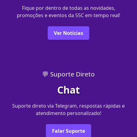
Fique por dentro de todas as novidades,
promoções e eventos da 55C em tempo real!
Ver Notícias
💬 Suporte Direto
Chat
Suporte direto via Telegram, respostas rápidas e
atendimento personalizado!
Falar Suporte