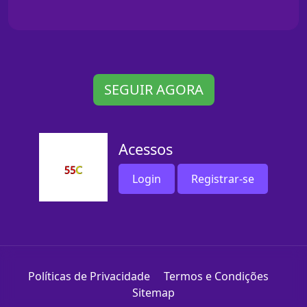
SEGUIR AGORA
Acessos
Login
Registrar-se
Políticas de Privacidade
Termos e Condições
Sitemap