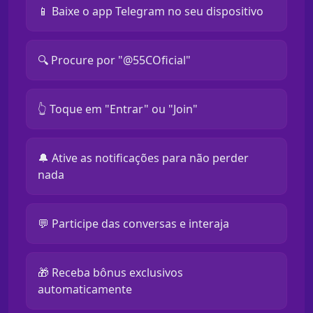
📱 Baixe o app Telegram no seu dispositivo
🔍 Procure por "@55COficial"
👆 Toque em "Entrar" ou "Join"
🔔 Ative as notificações para não perder
nada
💬 Participe das conversas e interaja
🎁 Receba bônus exclusivos
automaticamente