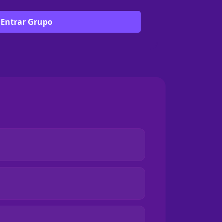
Entrar Grupo