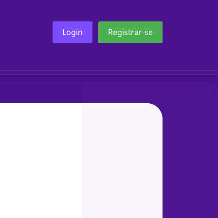
Login
Registrar-se