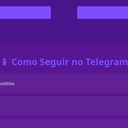
e
📱 Como Seguir no Telegram
ositivo