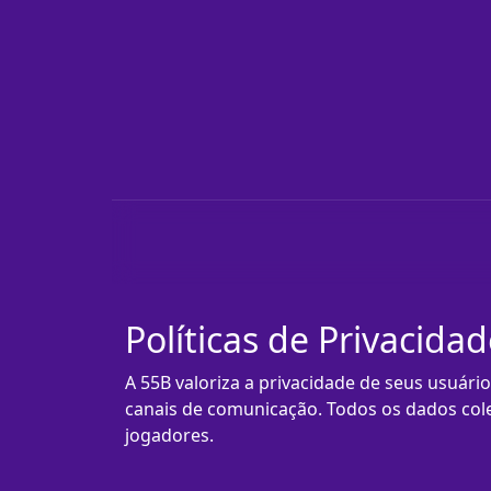
Políticas de Privacida
A 55B valoriza a privacidade de seus usuár
canais de comunicação. Todos os dados cole
jogadores.