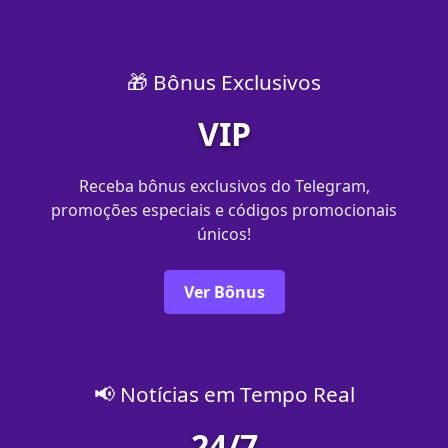
🎁 Bônus Exclusivos
VIP
Receba bônus exclusivos do Telegram,
promoções especiais e códigos promocionais
únicos!
Ver Bônus
📢 Notícias em Tempo Real
24/7