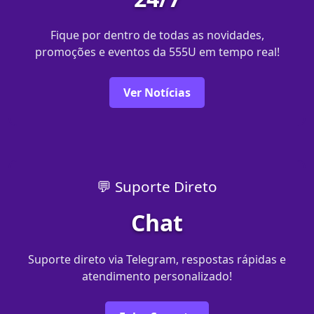
Fique por dentro de todas as novidades,
promoções e eventos da 555U em tempo real!
Ver Notícias
💬 Suporte Direto
Chat
Suporte direto via Telegram, respostas rápidas e
atendimento personalizado!