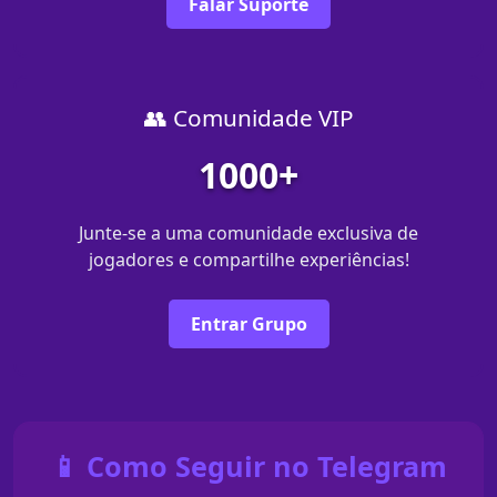
Falar Suporte
👥 Comunidade VIP
1000+
Junte-se a uma comunidade exclusiva de
jogadores e compartilhe experiências!
Entrar Grupo
📱 Como Seguir no Telegram