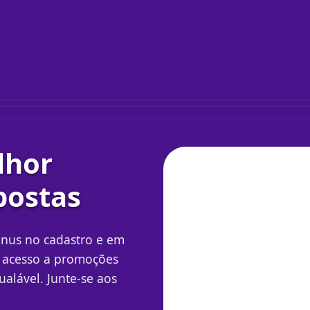
lhor
postas
nus no cadastro e em
 acesso a promoções
ualável. Junte-se aos