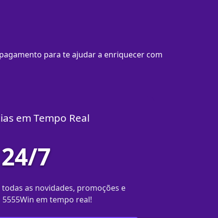
e pagamento para te ajudar a enriquecer com
cias em Tempo Real
24/7
e todas as novidades, promoções e
 5555Win em tempo real!