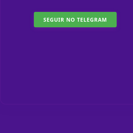
SEGUIR NO TELEGRAM