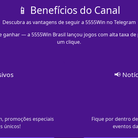
📱 Benefícios do Canal
Descubra as vantagens de seguir a 5555Win no Telegram
de ganhar — a 5555Win Brasil lançou jogos com alta taxa d
um clique.
sivos
📢 Notí
m, promoções especiais
Fique por dentro d
s únicos!
eventos da