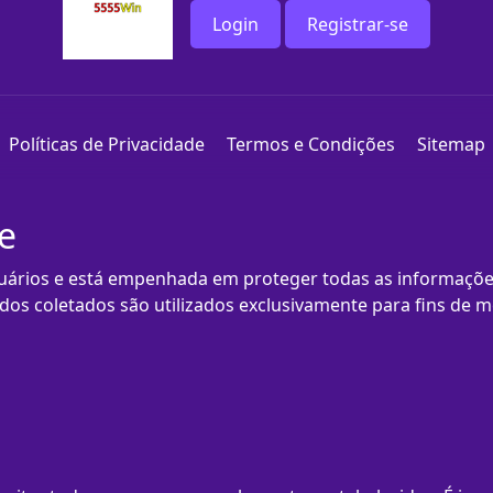
Login
Registrar-se
Políticas de Privacidade
Termos e Condições
Sitemap
de
suários e está empenhada em proteger todas as informaçõe
os coletados são utilizados exclusivamente para fins de m