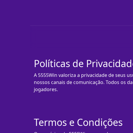
Políticas de Privacida
A 5555Win valoriza a privacidade de seus u
nossos canais de comunicação. Todos os dad
jogadores.
Termos e Condições