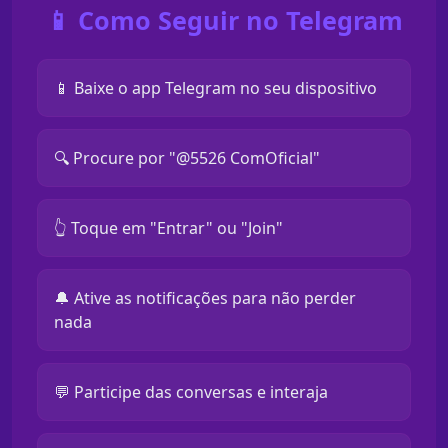
📱 Como Seguir no Telegram
📱 Baixe o app Telegram no seu dispositivo
🔍 Procure por "@5526 ComOficial"
👆 Toque em "Entrar" ou "Join"
🔔 Ative as notificações para não perder
nada
💬 Participe das conversas e interaja