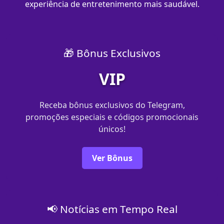
experiência de entretenimento mais saudável.
🎁 Bônus Exclusivos
VIP
Receba bônus exclusivos do Telegram,
promoções especiais e códigos promocionais
únicos!
Ver Bônus
📢 Notícias em Tempo Real