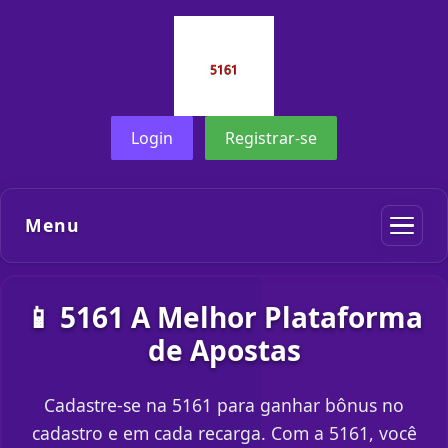
Login
Registrar-se
Menu
📱 5161 A Melhor Plataforma
de Apostas
Cadastre-se na 5161 para ganhar bônus no
cadastro e em cada recarga. Com a 5161, você