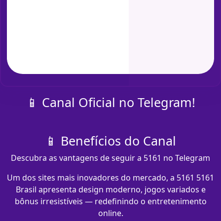
📱 Canal Oficial no Telegram!
📱 Benefícios do Canal
Descubra as vantagens de seguir a 5161 no Telegram
Um dos sites mais inovadores do mercado, a 5161 5161
Brasil apresenta design moderno, jogos variados e
bônus irresistíveis — redefinindo o entretenimento
online.