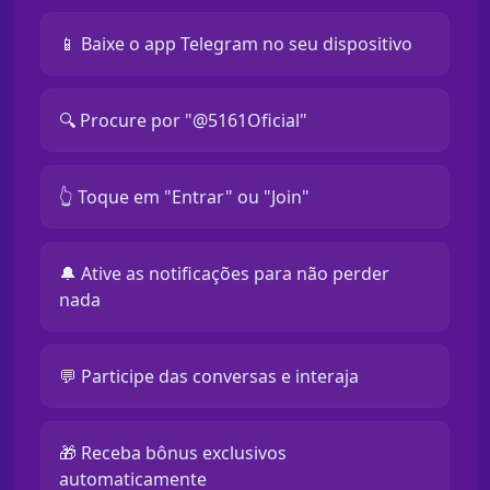
📱 Baixe o app Telegram no seu dispositivo
🔍 Procure por "@5161Oficial"
👆 Toque em "Entrar" ou "Join"
🔔 Ative as notificações para não perder
nada
💬 Participe das conversas e interaja
🎁 Receba bônus exclusivos
automaticamente