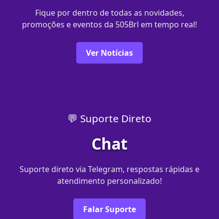
Fique por dentro de todas as novidades,
promoções e eventos da 505Brl em tempo real!
Ver Notícias
💬 Suporte Direto
Chat
Suporte direto via Telegram, respostas rápidas e
atendimento personalizado!
Falar Suporte