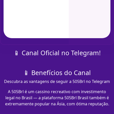
📱 Canal Oficial no Telegram!
📱 Benefícios do Canal
Descubra as vantagens de seguir a 505Brl no Telegram
A 505Brl é um cassino recreativo com investimento
legal no Brasil — a plataforma 505Brl Brasil também é
extremamente popular na Ásia, com ótima reputação.