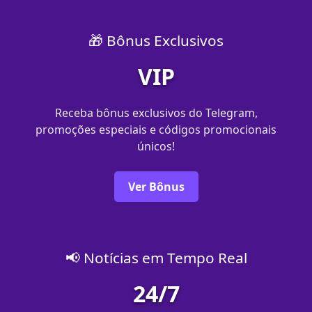
🎁 Bônus Exclusivos
VIP
Receba bônus exclusivos do Telegram,
promoções especiais e códigos promocionais
únicos!
Ver Bônus
📢 Notícias em Tempo Real
24/7