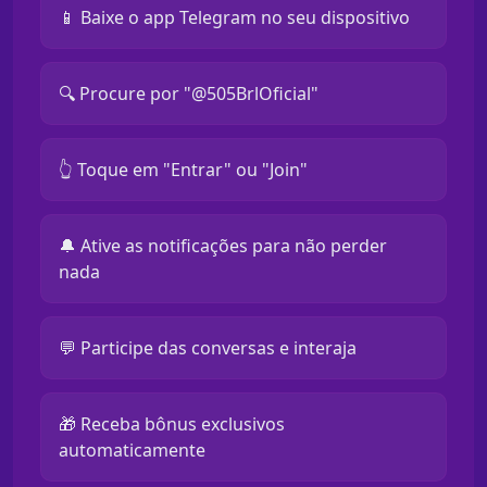
📱 Baixe o app Telegram no seu dispositivo
🔍 Procure por "@505BrlOficial"
👆 Toque em "Entrar" ou "Join"
🔔 Ative as notificações para não perder
nada
💬 Participe das conversas e interaja
🎁 Receba bônus exclusivos
automaticamente