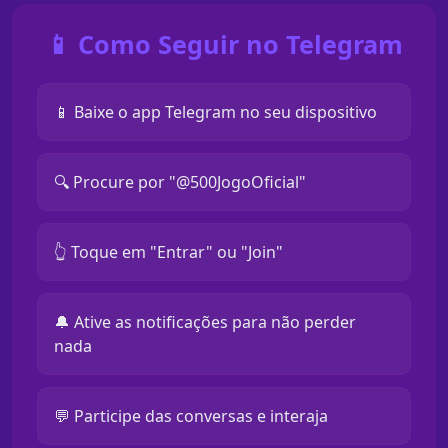
📱 Como Seguir no Telegram
📱 Baixe o app Telegram no seu dispositivo
🔍 Procure por "@500JogoOficial"
👆 Toque em "Entrar" ou "Join"
🔔 Ative as notificações para não perder
nada
💬 Participe das conversas e interaja