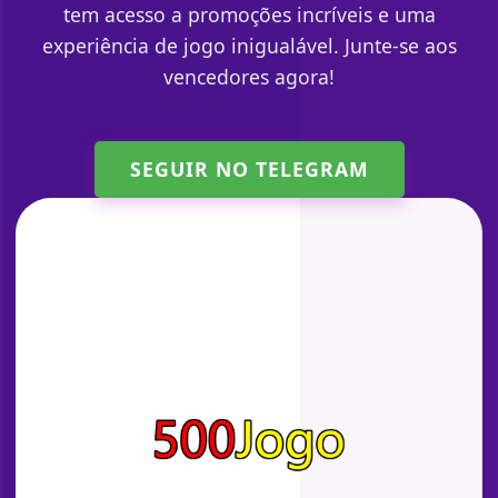
tem acesso a promoções incríveis e uma
experiência de jogo inigualável. Junte-se aos
vencedores agora!
SEGUIR NO TELEGRAM