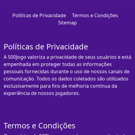
Políticas de Privacidade
Termos e Condições
Sitemap
Políticas de Privacidade
A 500Jogo valoriza a privacidade de seus usuários e está
empenhada em proteger todas as informações
pessoais fornecidas durante o uso de nossos canais de
comunicação. Todos os dados coletados são utilizados
exclusivamente para fins de melhoria contínua da
experiência de nossos jogadores.
Termos e Condições