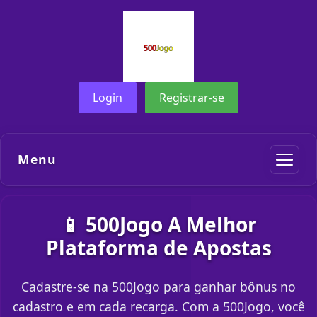
Login
Registrar-se
Menu
📱 500Jogo A Melhor
Plataforma de Apostas
Cadastre-se na 500Jogo para ganhar bônus no
cadastro e em cada recarga. Com a 500Jogo, você