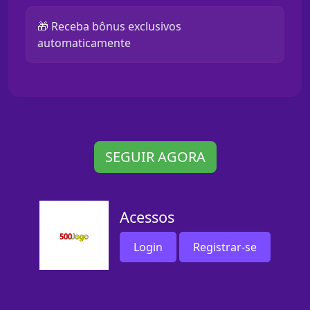
🎁 Receba bônus exclusivos
automaticamente
SEGUIR AGORA
Acessos
Login
Registrar-se