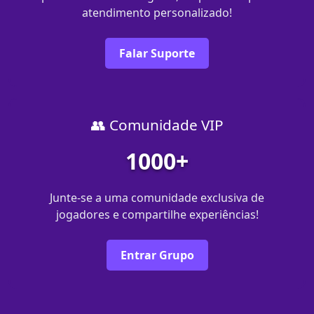
atendimento personalizado!
Falar Suporte
👥 Comunidade VIP
1000+
Junte-se a uma comunidade exclusiva de
jogadores e compartilhe experiências!
Entrar Grupo