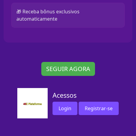
🎁 Receba bônus exclusivos
automaticamente
SEGUIR AGORA
Acessos
Login
Registrar-se