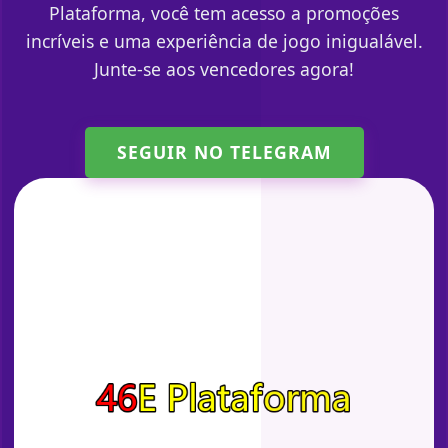
Plataforma, você tem acesso a promoções
incríveis e uma experiência de jogo inigualável.
Junte-se aos vencedores agora!
SEGUIR NO TELEGRAM