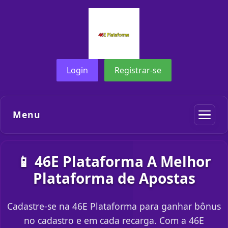
Login
Registrar-se
Menu
📱 46E Plataforma A Melhor
Plataforma de Apostas
Cadastre-se na 46E Plataforma para ganhar bônus
no cadastro e em cada recarga. Com a 46E