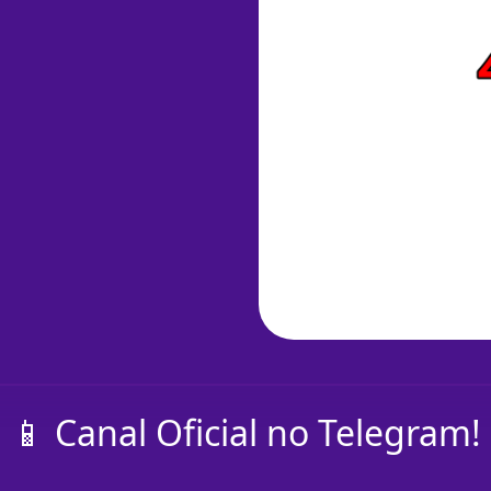
📱 Canal Oficial no Telegram!