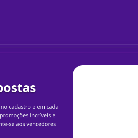
postas
 no cadastro e em cada
 promoções incríveis e
unte-se aos vencedores