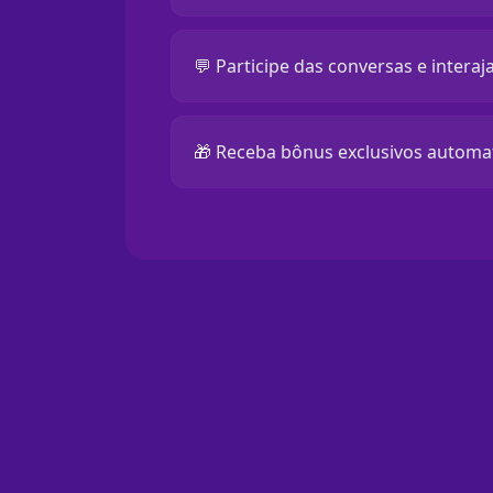
💬 Participe das conversas e interaj
🎁 Receba bônus exclusivos autom