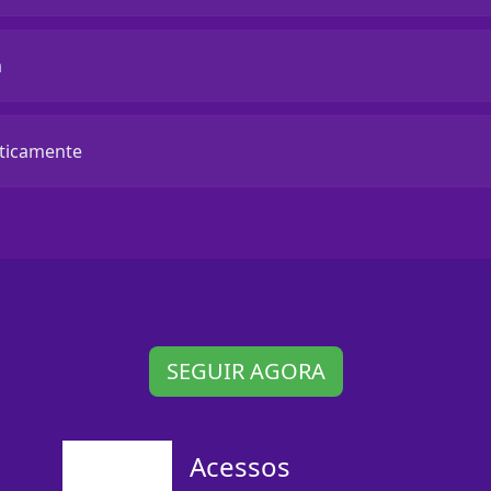
a
aticamente
SEGUIR AGORA
Acessos