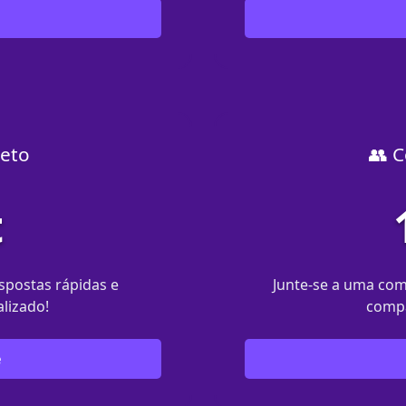
reto
👥 
t
espostas rápidas e
Junte-se a uma com
lizado!
compa
e