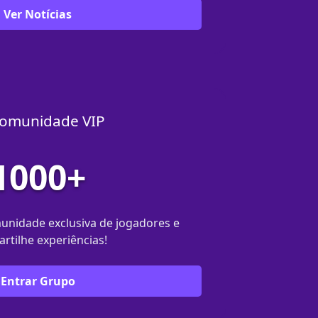
Ver Notícias
Comunidade VIP
1000+
unidade exclusiva de jogadores e
rtilhe experiências!
Entrar Grupo