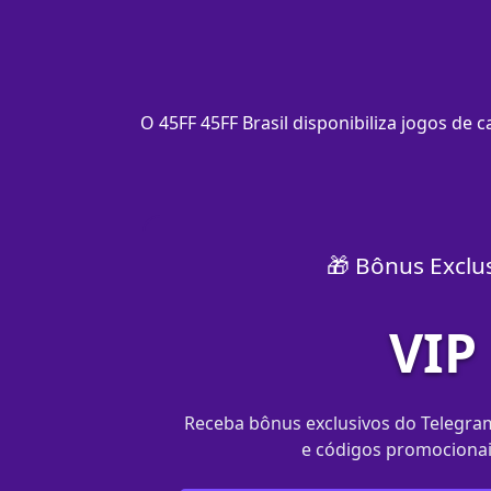
O 45FF 45FF Brasil disponibiliza jogos de
🎁 Bônus Exclu
VIP
Receba bônus exclusivos do Telegra
e códigos promocionai