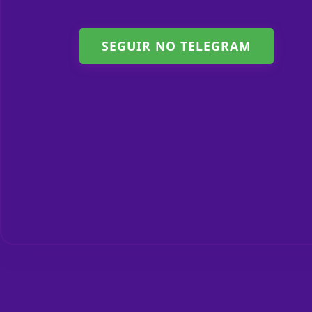
SEGUIR NO TELEGRAM