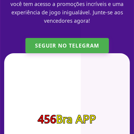
você tem acesso a promoções incríveis e uma
experiência de jogo inigualável. Junte-se aos
vencedores agora!
SEGUIR NO TELEGRAM