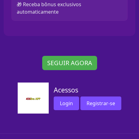
🎁 Receba bônus exclusivos
automaticamente
SEGUIR AGORA
Acessos
Login
Registrar-se