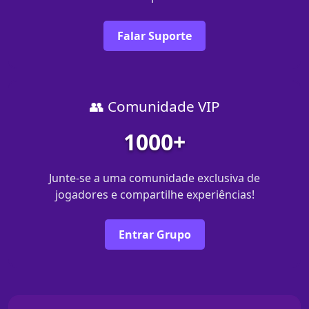
Falar Suporte
👥 Comunidade VIP
1000+
Junte-se a uma comunidade exclusiva de
jogadores e compartilhe experiências!
Entrar Grupo