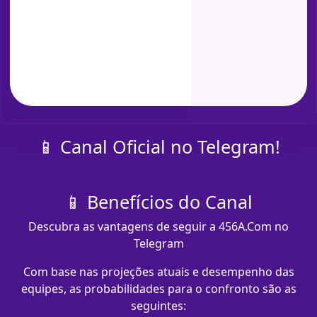
📱 Canal Oficial no Telegram!
📱 Benefícios do Canal
Descubra as vantagens de seguir a 456A.Com no
Telegram
Com base nas projeções atuais e desempenho das
equipes, as probabilidades para o confronto são as
seguintes: