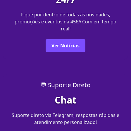
Fique por dentro de todas as novidades,
promoções e eventos da 456A.Com em tempo
real!
Ver Notícias
💬 Suporte Direto
Chat
Suporte direto via Telegram, respostas rápidas e
atendimento personalizado!