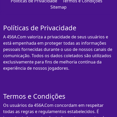
Políticas de Privacidade
Termos e Condições
Sitemap
Políticas de Privacidade
A 456A.Com valoriza a privacidade de seus usuários e
está empenhada em proteger todas as informações
pessoais fornecidas durante o uso de nossos canais de
comunicação. Todos os dados coletados são utilizados
exclusivamente para fins de melhoria contínua da
experiência de nossos jogadores.
Termos e Condições
Os usuários da 456A.Com concordam em respeitar
todas as regras e regulamentos estabelecidos. É