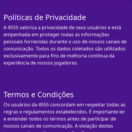
Políticas de Privacidade
A 4555 valoriza a privacidade de seus usuários e está
empenhada em proteger todas as informações
pessoais fornecidas durante o uso de nossos canais de
comunicação. Todos os dados coletados são utilizados
exclusivamente para fins de melhoria contínua da
experiência de nossos jogadores.
Termos e Condições
Os usuários da 4555 concordam em respeitar todas as
regras e regulamentos estabelecidos. É importante ler
e entender todos os termos antes de participar de
nossos canais de comunicação. A violação destes