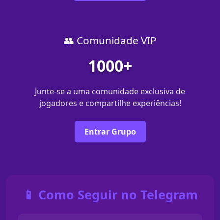
👥 Comunidade VIP
1000+
Junte-se a uma comunidade exclusiva de
jogadores e compartilhe experiências!
Entrar Grupo
📱 Como Seguir no Telegram