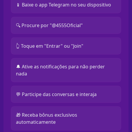
📱 Baixe o app Telegram no seu dispositivo
🔍 Procure por "@4555Oficial"
👆 Toque em "Entrar" ou "Join"
🔔 Ative as notificações para não perder
nada
💬 Participe das conversas e interaja
🎁 Receba bônus exclusivos
automaticamente