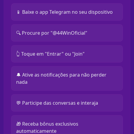
📱 Baixe o app Telegram no seu dispositivo
🔍 Procure por "@44WinOficial"
👆 Toque em "Entrar" ou "Join"
🔔 Ative as notificações para não perder
nada
💬 Participe das conversas e interaja
🎁 Receba bônus exclusivos
automaticamente