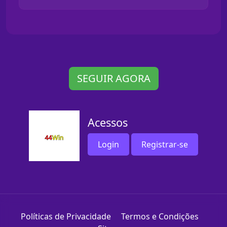
SEGUIR AGORA
Acessos
Login
Registrar-se
Políticas de Privacidade
Termos e Condições