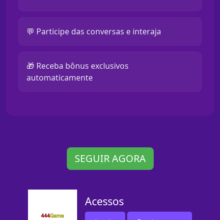
💬 Participe das conversas e interaja
🎁 Receba bônus exclusivos
automaticamente
SEGUIR AGORA
Acessos