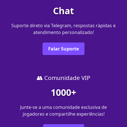
Chat
Suporte direto via Telegram, respostas rápidas e
atendimento personalizado!
Falar Suporte
👥 Comunidade VIP
1000+
Junte-se a uma comunidade exclusiva de
jogadores e compartilhe experiências!