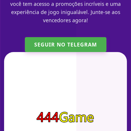
você tem acesso a promoções incríveis e uma
experiência de jogo inigualável. Junte-se aos
vencedores agora!
SEGUIR NO TELEGRAM