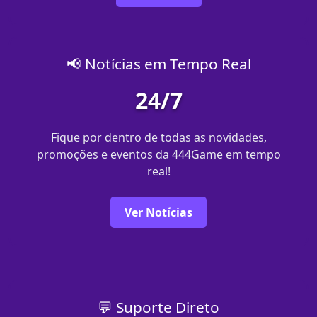
📢 Notícias em Tempo Real
24/7
Fique por dentro de todas as novidades,
promoções e eventos da 444Game em tempo
real!
Ver Notícias
💬 Suporte Direto