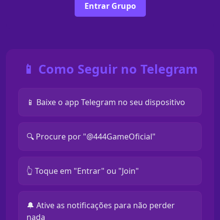
Entrar Grupo
📱 Como Seguir no Telegram
📱 Baixe o app Telegram no seu dispositivo
🔍 Procure por "@444GameOficial"
👆 Toque em "Entrar" ou "Join"
🔔 Ative as notificações para não perder
nada