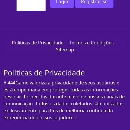
Login
Registrar-se
Políticas de Privacidade
Termos e Condições
Sitemap
Políticas de Privacidade
A 444Game valoriza a privacidade de seus usuários e
está empenhada em proteger todas as informações
pessoais fornecidas durante o uso de nossos canais de
comunicação. Todos os dados coletados são utilizados
exclusivamente para fins de melhoria contínua da
experiência de nossos jogadores.