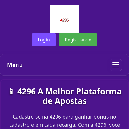
Login
Registrar-se
Menu
📱 4296 A Melhor Plataforma
de Apostas
Cadastre-se na 4296 para ganhar bônus no
cadastro e em cada recarga. Com a 4296, você