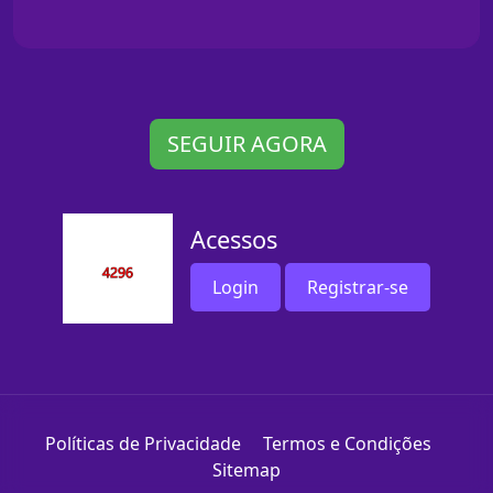
SEGUIR AGORA
Acessos
Login
Registrar-se
Políticas de Privacidade
Termos e Condições
Sitemap