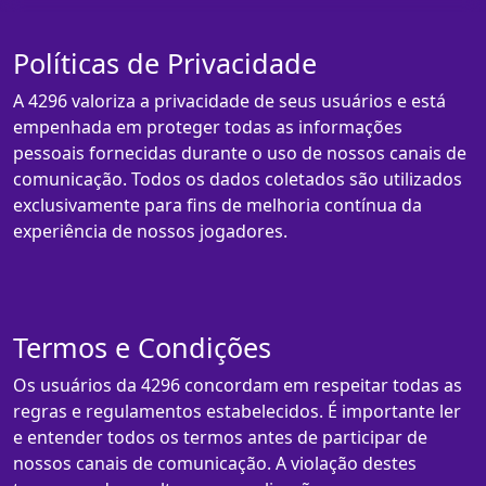
Políticas de Privacidade
A 4296 valoriza a privacidade de seus usuários e está
empenhada em proteger todas as informações
pessoais fornecidas durante o uso de nossos canais de
comunicação. Todos os dados coletados são utilizados
exclusivamente para fins de melhoria contínua da
experiência de nossos jogadores.
Termos e Condições
Os usuários da 4296 concordam em respeitar todas as
regras e regulamentos estabelecidos. É importante ler
e entender todos os termos antes de participar de
nossos canais de comunicação. A violação destes