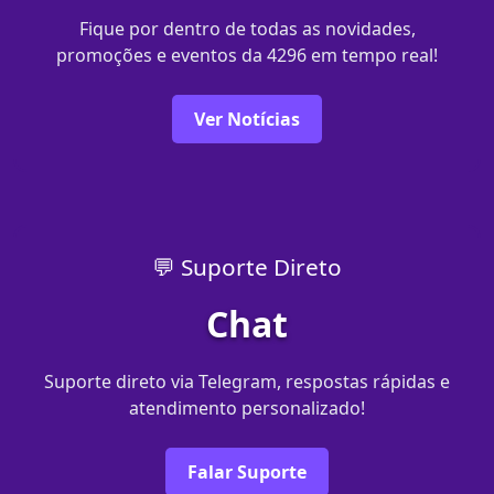
Fique por dentro de todas as novidades,
promoções e eventos da 4296 em tempo real!
Ver Notícias
💬 Suporte Direto
Chat
Suporte direto via Telegram, respostas rápidas e
atendimento personalizado!
Falar Suporte