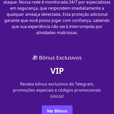
ataque. Nossa rede é monitorada 24/7 por especialistas
em segurança, que respondem imediatamente a
qualquer ameaça detectada. Esta proteção adicional
garante que você possa jogar com confiança, sabendo
que sua experiência não será interrompida por
atividades maliciosas.
🎁 Bônus Exclusivos
VIP
Receba bônus exclusivos do Telegram,
promoções especiais e códigos promocionais
únicos!
Ver Bônus