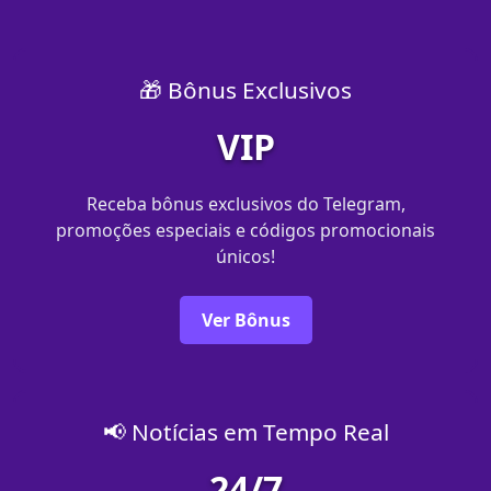
🎁 Bônus Exclusivos
VIP
Receba bônus exclusivos do Telegram,
promoções especiais e códigos promocionais
únicos!
Ver Bônus
📢 Notícias em Tempo Real
24/7