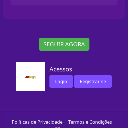
SEGUIR AGORA
Acessos
Login
Registrar-se
Políticas de Privacidade
Termos e Condições