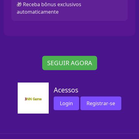
🎁 Receba bônus exclusivos
automaticamente
SEGUIR AGORA
Acessos
Login
Registrar-se