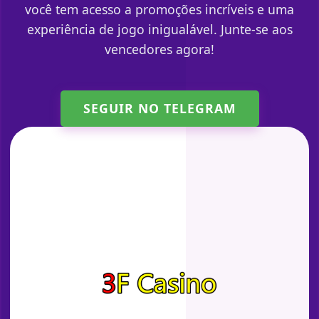
você tem acesso a promoções incríveis e uma
experiência de jogo inigualável. Junte-se aos
vencedores agora!
SEGUIR NO TELEGRAM