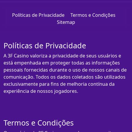
Políticas de Privacidade
Termos e Condições
Sitemap
Políticas de Privacidade
A 3F Casino valoriza a privacidade de seus usuários e
está empenhada em proteger todas as informações
pessoais fornecidas durante o uso de nossos canais de
comunicação. Todos os dados coletados são utilizados
exclusivamente para fins de melhoria contínua da
experiência de nossos jogadores.
Termos e Condições