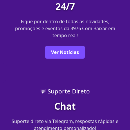
24/7
Fique por dentro de todas as novidades,
promoções e eventos da 3976 Com Baixar em
tempo real!
Ver Notícias
💬 Suporte Direto
Chat
Suporte direto via Telegram, respostas rápidas e
atendimento personalizado!