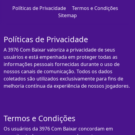
Políticas de Privacidade
Termos e Condições
Sitemap
Políticas de Privacidade
A 3976 Com Baixar valoriza a privacidade de seus
usuários e está empenhada em proteger todas as
informações pessoais fornecidas durante o uso de
nossos canais de comunicação. Todos os dados
coletados são utilizados exclusivamente para fins de
melhoria contínua da experiência de nossos jogadores.
Termos e Condições
Os usuários da 3976 Com Baixar concordam em