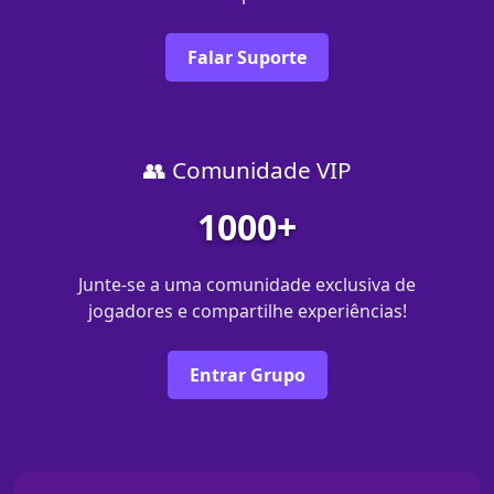
Falar Suporte
👥 Comunidade VIP
1000+
Junte-se a uma comunidade exclusiva de
jogadores e compartilhe experiências!
Entrar Grupo