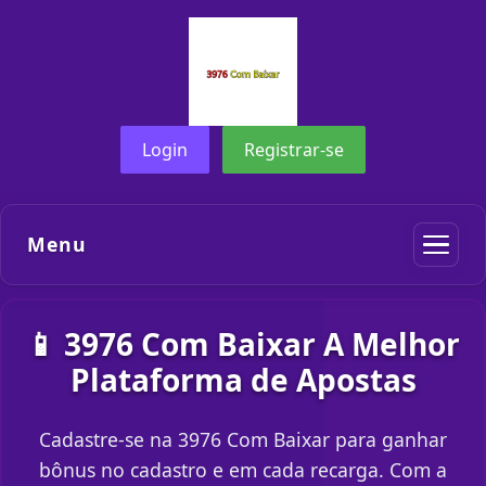
Login
Registrar-se
Menu
📱 3976 Com Baixar A Melhor
Plataforma de Apostas
Cadastre-se na 3976 Com Baixar para ganhar
bônus no cadastro e em cada recarga. Com a