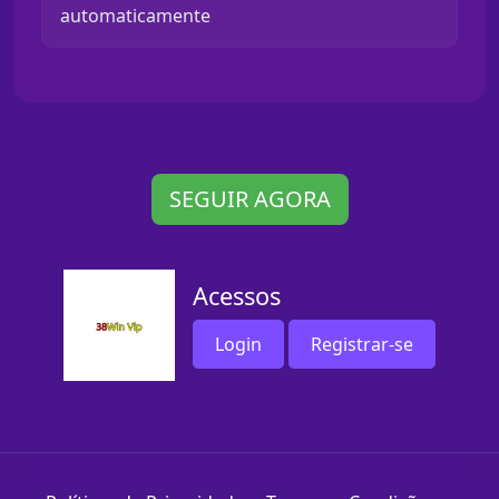
automaticamente
SEGUIR AGORA
Acessos
Login
Registrar-se