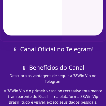
📱 Canal Oficial no Telegram!
📱 Benefícios do Canal
Descubra as vantagens de seguir a 38Win Vip no
Telegram
A 38Win Vip é o primeiro cassino recreativo totalmente
transparente do Brasil — na plataforma 38Win Vip
Brasil , tudo é visível, exceto seus dados pessoais.