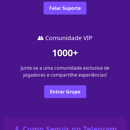
Falar Suporte
👥 Comunidade VIP
1000+
Junte-se a uma comunidade exclusiva de
jogadores e compartilhe experiências!
Entrar Grupo
📱 Como Seguir no Telegram