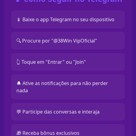
📱 Baixe o app Telegram no seu dispositivo
🔍 Procure por "@38Win VipOficial"
👆 Toque em "Entrar" ou "Join"
🔔 Ative as notificações para não perder
nada
💬 Participe das conversas e interaja
🎁 Receba bônus exclusivos