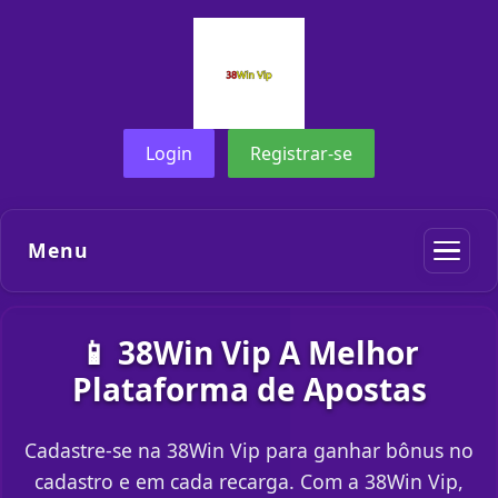
Login
Registrar-se
Menu
📱 38Win Vip A Melhor
Plataforma de Apostas
Cadastre-se na 38Win Vip para ganhar bônus no
cadastro e em cada recarga. Com a 38Win Vip,