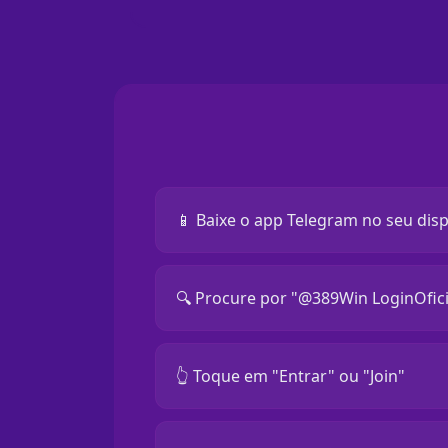
📱 Baixe o app Telegram no seu disp
🔍 Procure por "@389Win LoginOfici
👆 Toque em "Entrar" ou "Join"