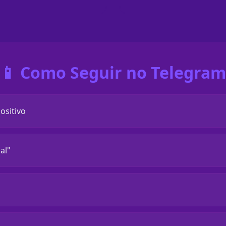
📱 Como Seguir no Telegram
ositivo
al"