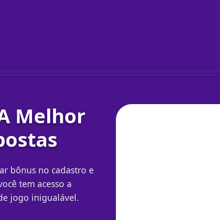
 A Melhor
postas
ar bônus no cadastro e
você tem acesso a
e jogo inigualável.