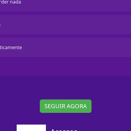
erder nada
a
aticamente
SEGUIR AGORA