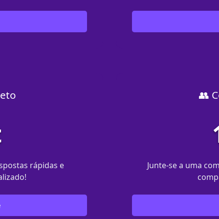
reto
👥 
t
espostas rápidas e
Junte-se a uma com
lizado!
compa
e