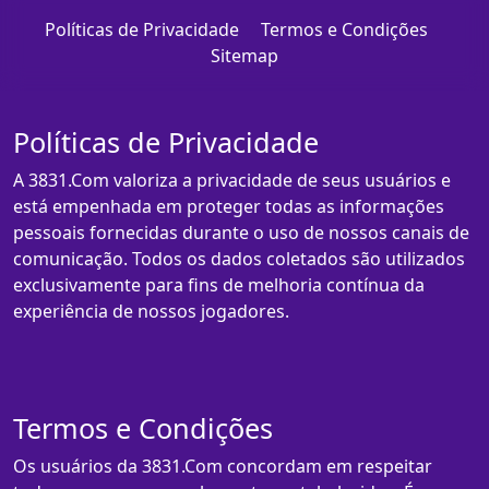
Políticas de Privacidade
Termos e Condições
Sitemap
Políticas de Privacidade
A 3831.Com valoriza a privacidade de seus usuários e
está empenhada em proteger todas as informações
pessoais fornecidas durante o uso de nossos canais de
comunicação. Todos os dados coletados são utilizados
exclusivamente para fins de melhoria contínua da
experiência de nossos jogadores.
Termos e Condições
Os usuários da 3831.Com concordam em respeitar