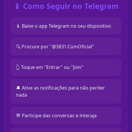
📱 Como Seguir no Telegram
📱 Baixe o app Telegram no seu dispositivo
🔍 Procure por "@3831.ComOficial"
👆 Toque em "Entrar" ou "Join"
🔔 Ative as notificações para não perder
nada
💬 Participe das conversas e interaja