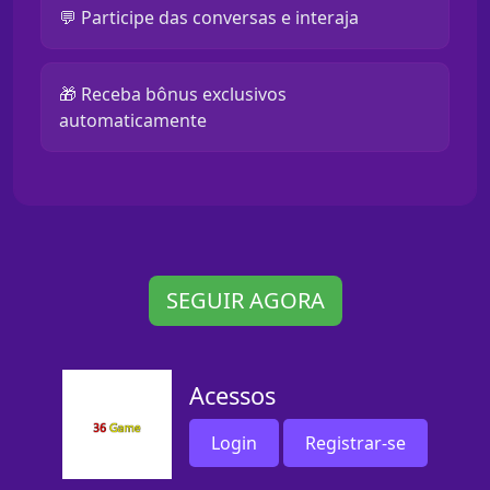
💬 Participe das conversas e interaja
🎁 Receba bônus exclusivos
automaticamente
SEGUIR AGORA
Acessos
Login
Registrar-se