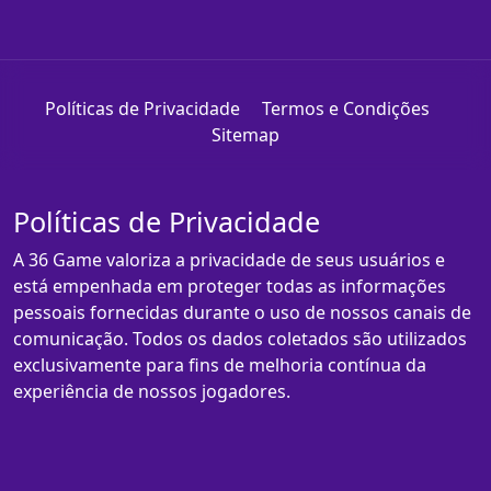
Políticas de Privacidade
Termos e Condições
Sitemap
Políticas de Privacidade
A 36 Game valoriza a privacidade de seus usuários e
está empenhada em proteger todas as informações
pessoais fornecidas durante o uso de nossos canais de
comunicação. Todos os dados coletados são utilizados
exclusivamente para fins de melhoria contínua da
experiência de nossos jogadores.