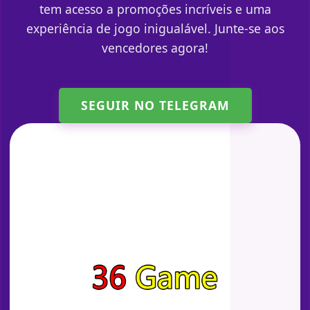
tem acesso a promoções incríveis e uma
experiência de jogo inigualável. Junte-se aos
vencedores agora!
SEGUIR NO TELEGRAM