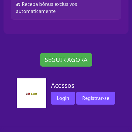
🎁 Receba bônus exclusivos
automaticamente
SEGUIR AGORA
Acessos
Login
Registrar-se