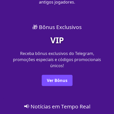
antigos jogadores.
🎁 Bônus Exclusivos
VIP
Receba bônus exclusivos do Telegram,
promoções especiais e códigos promocionais
únicos!
Ver Bônus
📢 Notícias em Tempo Real