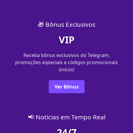
🎁 Bônus Exclusivos
VIP
Receba bônus exclusivos do Telegram,
promoções especiais e códigos promocionais
únicos!
Ver Bônus
📢 Notícias em Tempo Real
24/7