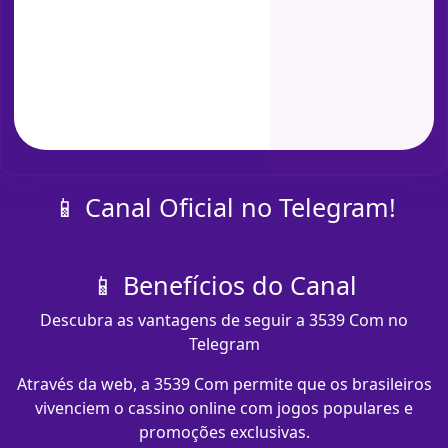
📱 Canal Oficial no Telegram!
📱 Benefícios do Canal
Descubra as vantagens de seguir a 3539 Com no
Telegram
Através da web, a 3539 Com permite que os brasileiros
vivenciem o cassino online com jogos populares e
promoções exclusivas.