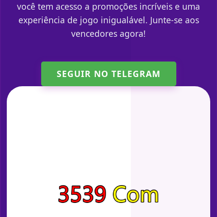
você tem acesso a promoções incríveis e uma
experiência de jogo inigualável. Junte-se aos
vencedores agora!
SEGUIR NO TELEGRAM